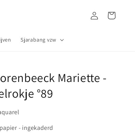
Inloggen
Winkelwagen
ijven
Sjarabang vzw
orenbeeck Mariette -
lrokje °89
aquarel
 papier - ingekaderd