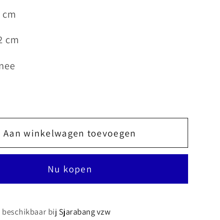
2 cm
2 cm
 nee
Aan winkelwagen toevoegen
Nu kopen
s beschikbaar bij
Sjarabang vzw