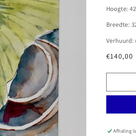
Hoogte: 4
Breedte: 3
Verhuurd:
Normale
€140,00
prijs
Afhaling i