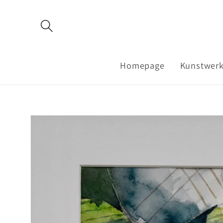
Meteen
naar de
content
Homepage
Kunstwer
Ga direct naar
productinformatie