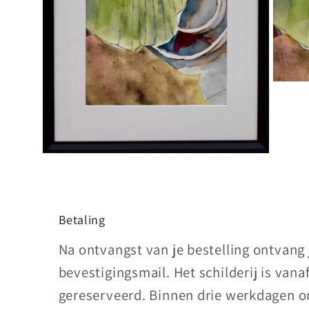
Media
3
openen
in
modaal
Media
2
openen
in
modaal
Betaling
Na ontvangst van je bestelling ontvang
bevestigingsmail. Het schilderij is vana
gereserveerd. Binnen drie werkdagen on