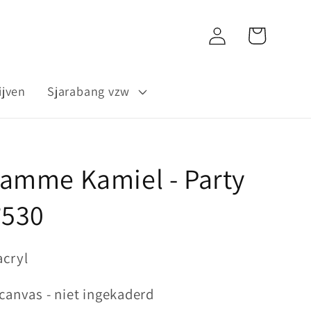
Inloggen
Winkelwagen
ijven
Sjarabang vzw
amme Kamiel - Party
°530
acryl
 canvas - niet ingekaderd