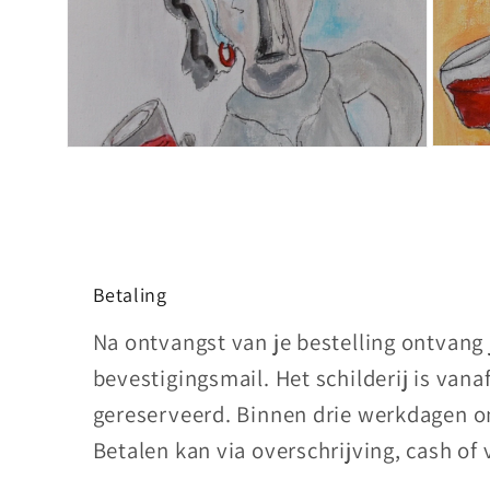
Media
Media
3
2
openen
openen
in
in
modaal
modaal
Betaling
Na ontvangst van je bestelling ontvang
bevestigingsmail. Het schilderij is vana
gereserveerd. Binnen drie werkdagen on
Betalen kan via overschrijving, cash of 