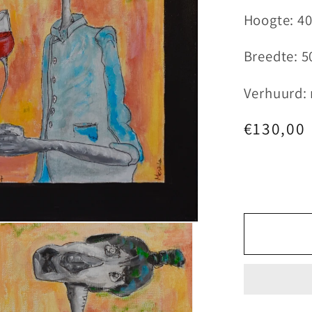
Hoogte: 4
Breedte: 5
Verhuurd:
Normale
€130,00
prijs