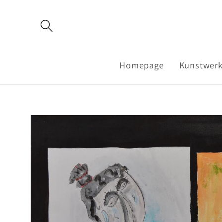
Meteen
naar de
content
Homepage
Kunstwer
Ga direct naar
productinformatie