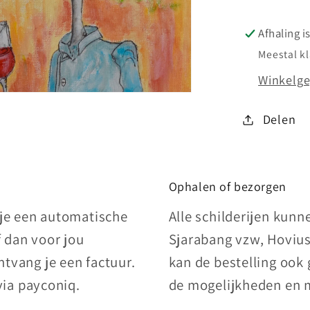
Afhaling i
Meestal k
Winkelge
Delen
Ophalen of bezorgen
 je een automatische
Alle schilderijen kun
f dan voor jou
Sjarabang vzw, Hovius
tvang je een factuur.
kan de bestelling ook
via payconiq.
de mogelijkheden en 