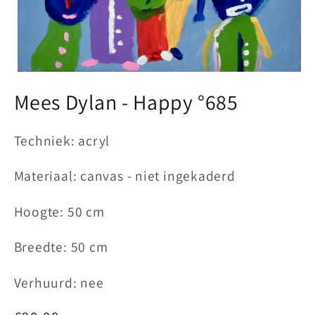
Media
1
Mees Dylan - Happy °685
openen
in
modaal
Techniek: acryl
Materiaal: canvas - niet ingekaderd
Hoogte: 50 cm
Breedte: 50 cm
Verhuurd: nee