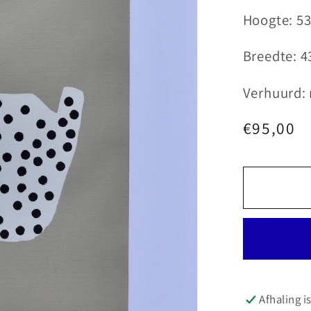
Hoogte: 5
Breedte: 4
Verhuurd:
Normale
€95,00
prijs
Afhaling i