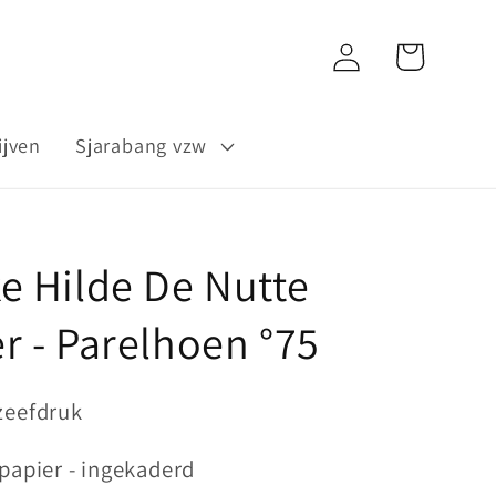
Inloggen
Winkelwagen
ijven
Sjarabang vzw
e Hilde De Nutte
r - Parelhoen °75
zeefdruk
 papier - ingekaderd