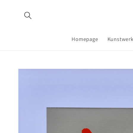
Meteen
naar de
content
Homepage
Kunstwer
Ga direct naar
productinformatie