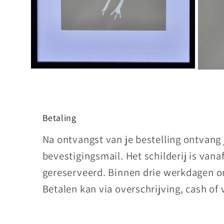
Media
Media
2
3
openen
openen
in
in
modaal
modaal
Betaling
Na ontvangst van je bestelling ontvang
bevestigingsmail. Het schilderij is vana
gereserveerd. Binnen drie werkdagen on
Betalen kan via overschrijving, cash of 