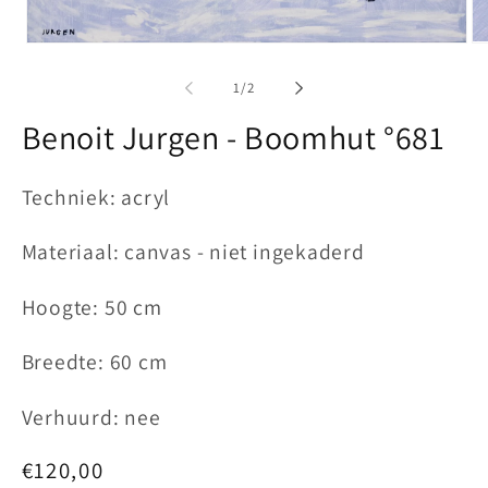
Me
Media
2
1
op
openen
van
1
/
2
in
in
mo
modaal
Benoit Jurgen - Boomhut °681
Techniek: acryl
Materiaal: canvas - niet ingekaderd
Hoogte: 50 cm
Breedte: 60 cm
Verhuurd: nee
Normale
€120,00