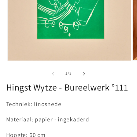
Me
Media
2
1
op
openen
van
1
/
3
in
in
mo
modaal
Hingst Wytze - Bureelwerk °111
Techniek: linosnede
Materiaal: papier - ingekaderd
Hoogte: 60 cm