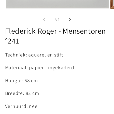
Media
Me
1
2
openen
op
van
1
/
3
in
in
modaal
mo
Flederick Roger - Mensentoren
°241
Techniek: aquarel en stift
Materiaal: papier - ingekaderd
Hoogte: 68 cm
Breedte: 82 cm
Verhuurd: nee