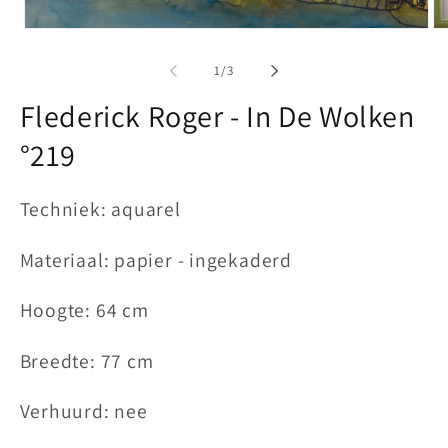
Media
Me
1
2
openen
op
van
1
/
3
in
in
modaal
mo
Flederick Roger - In De Wolken
°219
Techniek: aquarel
Materiaal: papier - ingekaderd
Hoogte: 64 cm
Breedte: 77 cm
Verhuurd: nee