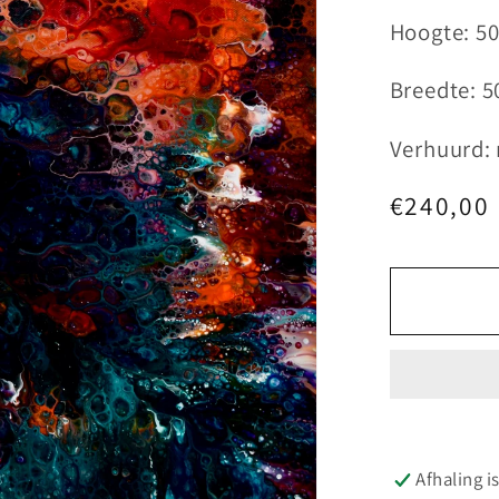
Hoogte: 5
Breedte: 5
Verhuurd:
Normale
€240,00
prijs
Afhaling i