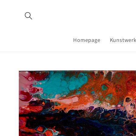
Meteen
naar de
content
Homepage
Kunstwer
Ga direct naar
productinformatie