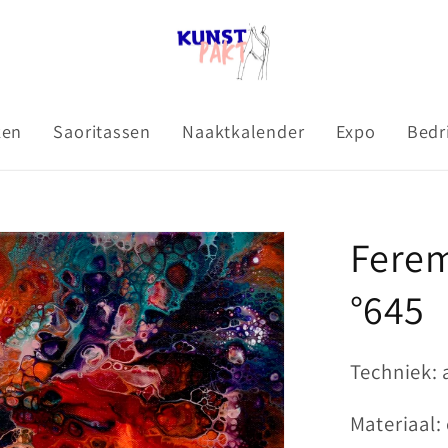
ken
Saoritassen
Naaktkalender
Expo
Bedr
Ferem
°645
Techniek: 
Materiaal: