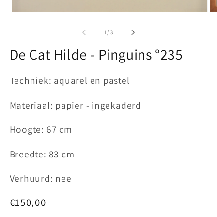
Media
Me
1
2
openen
op
van
1
/
3
in
in
modaal
mo
De Cat Hilde - Pinguins °235
Techniek: aquarel en pastel
Materiaal: papier - ingekaderd
Hoogte: 67 cm
Breedte: 83 cm
Verhuurd: nee
Normale
€150,00
prijs