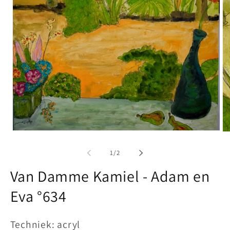
Media
Me
1
2
openen
op
van
1
/
2
in
in
modaal
mo
Van Damme Kamiel - Adam en
Eva °634
Techniek: acryl