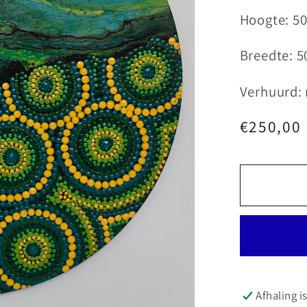
Hoogte: 5
Breedte: 5
Verhuurd:
Normale
€250,00
prijs
Afhaling i