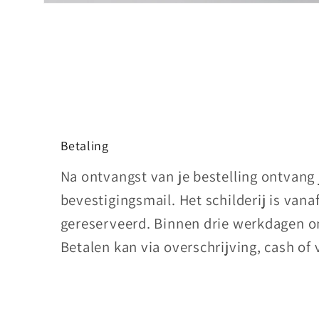
Media
1
openen
in
modaal
Betaling
Na ontvangst van je bestelling ontvang
bevestigingsmail. Het schilderij is vana
gereserveerd. Binnen drie werkdagen on
Betalen kan via overschrijving, cash of 