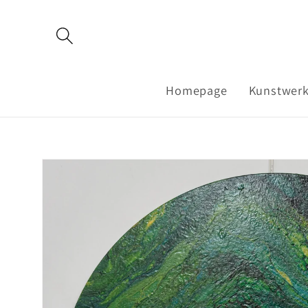
Meteen
naar de
content
Homepage
Kunstwer
Ga direct naar
productinformatie