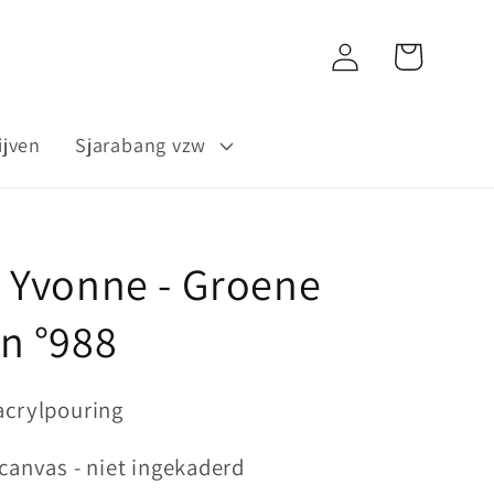
Inloggen
Winkelwagen
ijven
Sjarabang vzw
 Yvonne - Groene
n °988
acrylpouring
 canvas - niet ingekaderd