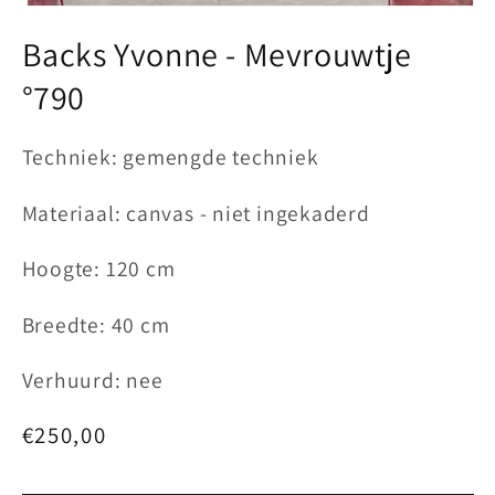
Media
1
Backs Yvonne - Mevrouwtje
openen
in
modaal
°790
Techniek: gemengde techniek
Materiaal: canvas - niet ingekaderd
Hoogte: 120 cm
Breedte: 40 cm
Verhuurd: nee
Normale
€250,00
prijs