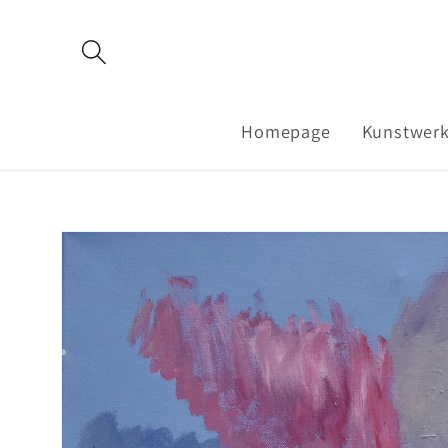
Meteen
naar de
content
Homepage
Kunstwer
Ga direct naar
productinformatie