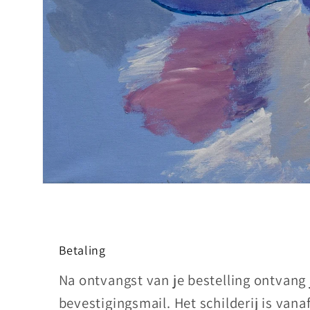
Media
1
openen
in
modaal
Betaling
Na ontvangst van je bestelling ontvang
bevestigingsmail. Het schilderij is vana