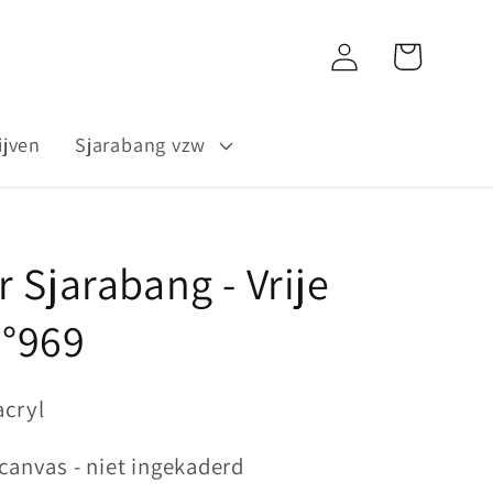
Inloggen
Winkelwagen
ijven
Sjarabang vzw
r Sjarabang - Vrije
 °969
acryl
 canvas - niet ingekaderd