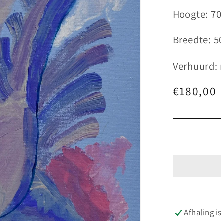
Hoogte: 7
Breedte: 5
Verhuurd:
Normale
€180,00
prijs
Afhaling i