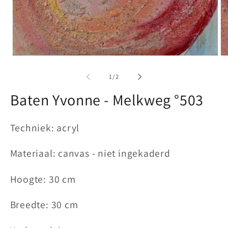
Media
Me
1
2
openen
op
van
1
/
2
in
in
modaal
mo
Baten Yvonne - Melkweg °503
Techniek: acryl
Materiaal: canvas - niet ingekaderd
Hoogte: 30 cm
Breedte: 30 cm